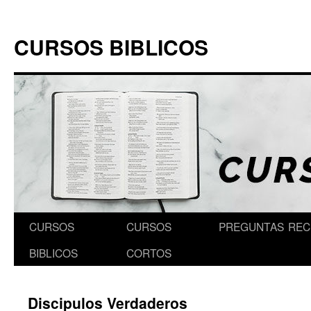
Skip
to
CURSOS BIBLICOS
content
CURSOS
CURSOS
PREGUNTAS
REC
BIBLICOS
CORTOS
Discipulos Verdaderos