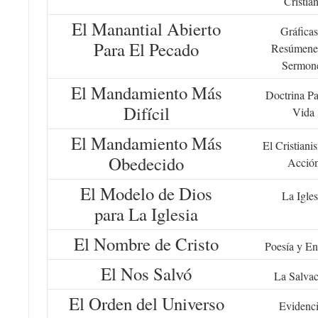
Cristia
El Manantial Abierto
Gráficas
Para El Pecado
Resúmene
Sermon
El Mandamiento Más
Doctrina Pa
Difícil
Vida
El Mandamiento Más
El Cristiani
Obedecido
Acció
El Modelo de Dios
La Igles
para La Iglesia
El Nombre de Cristo
Poesía y En
El Nos Salvó
La Salva
El Orden del Universo
Evidenc