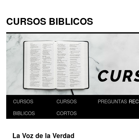
Skip
to
CURSOS BIBLICOS
content
CURSOS
CURSOS
PREGUNTAS
REC
BIBLICOS
CORTOS
La Voz de la Verdad