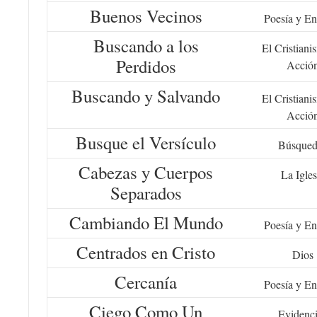
Buenos Vecinos
Poesía y En
Buscando a los
El Cristiani
Perdidos
Acció
Buscando y Salvando
El Cristiani
Acció
Busque el Versículo
Búsqued
Cabezas y Cuerpos
La Igles
Separados
Cambiando El Mundo
Poesía y En
Centrados en Cristo
Dios
Cercanía
Poesía y En
Ciego Como Un
Evidenc