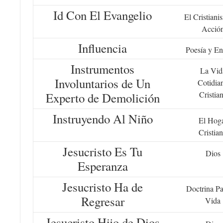
Id Con El Evangelio
El Cristiani
Acció
Influencia
Poesía y En
Instrumentos
La Vid
Involuntarios de Un
Cotidia
Cristia
Experto de Demolición
Instruyendo Al Niño
El Hog
Cristia
Jesucristo Es Tu
Dios
Esperanza
Jesucristo Ha de
Doctrina Pa
Regresar
Vida
Jesucristo Hijo de Dios