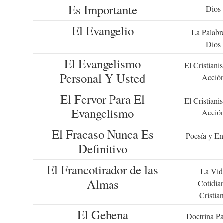
Es Importante
Dios
El Evangelio
La Palabr
Dios
El Evangelismo
El Cristiani
Personal Y Usted
Acció
El Fervor Para El
El Cristiani
Evangelismo
Acció
El Fracaso Nunca Es
Poesía y En
Definitivo
El Francotirador de las
La Vid
Almas
Cotidia
Cristia
El Gehena
Doctrina Pa