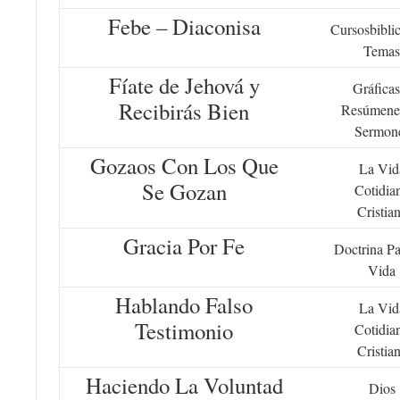
Febe – Diaconisa
Cursosbiblic
Temas
Fíate de Jehová y
Gráficas
Recibirás Bien
Resúmene
Sermon
Gozaos Con Los Que
La Vid
Se Gozan
Cotidia
Cristia
Gracia Por Fe
Doctrina Pa
Vida
Hablando Falso
La Vid
Testimonio
Cotidia
Cristia
Haciendo La Voluntad
Dios