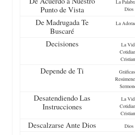
De Acuerdo a Nuestro
La Palabr
Punto de Vista
Dios
De Madrugada Te
La Adora
Buscaré
Decisiones
La Vid
Cotidia
Cristia
Depende de Ti
Gráficas
Resúmene
Sermon
Desatendiendo Las
La Vid
Instrucciones
Cotidia
Cristia
Descalzarse Ante Dios
Dios