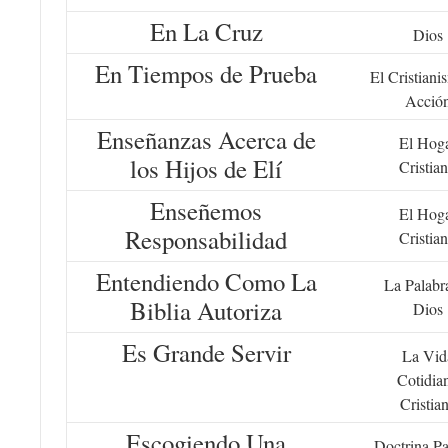
En La Cruz
Dios
En Tiempos de Prueba
El Cristiani
Acció
Enseñanzas Acerca de
El Hog
los Hijos de Elí
Cristia
Enseñemos
El Hog
Responsabilidad
Cristia
Entendiendo Como La
La Palabr
Biblia Autoriza
Dios
Es Grande Servir
La Vid
Cotidia
Cristia
Escogiendo Una
Doctrina Pa