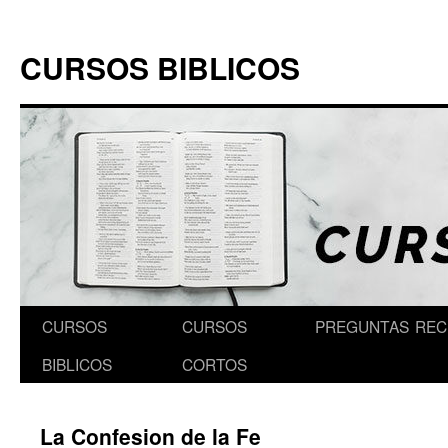
Skip
to
CURSOS BIBLICOS
content
CURSOS
CURSOS
PREGUNTAS
REC
BIBLICOS
CORTOS
La Confesion de la Fe