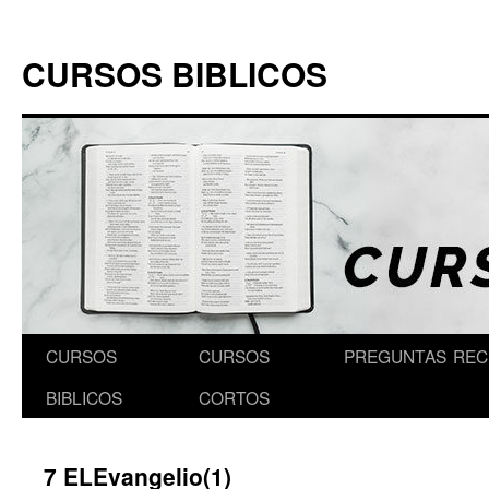
Skip
to
CURSOS BIBLICOS
content
CURSOS
CURSOS
PREGUNTAS
REC
BIBLICOS
CORTOS
7 ELEvangelio(1)